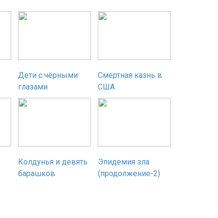
Дети с чёрными
Смертная казнь в
глазами
США
Колдунья и девять
Эпидемия зла
барашков
(продолжение-2)