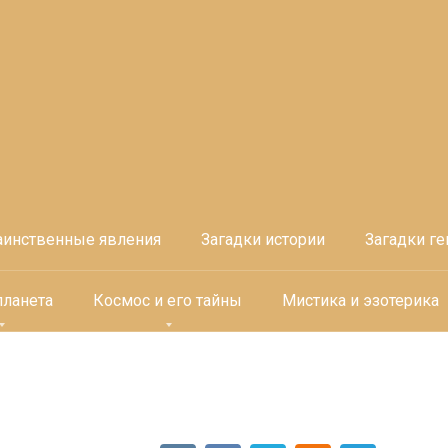
аинственные явления
Загадки истории
Загадки ге
планета
Космос и его тайны
Мистика и эзотерика