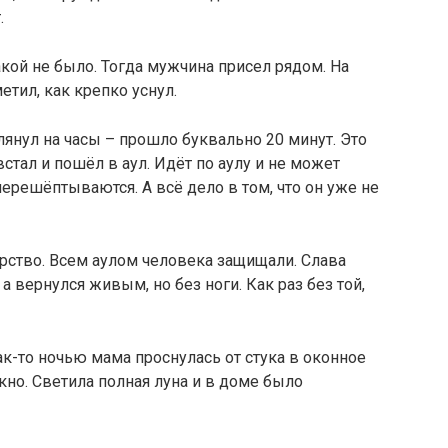
.
акой не было. Тогда мужчина присел рядом. На
метил, как крепко уснул.
Глянул на часы – прошло буквально 20 минут. Это
стал и пошёл в аул. Идёт по аулу и не может
 перешёптываются. А всё дело в том, что он уже не
тирство. Всем аулом человека защищали. Слава
 а вернулся живым, но без ноги. Как раз без той,
ак-то ночью мама проснулась от стука в оконное
окно. Светила полная луна и в доме было