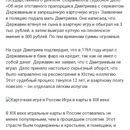
государственного деятеля. Сохранилось судебное дело
«Об игре отставного прапорщика Дмитриева с сержантом
Державиным в запрещённую карточную игру». Заявление
в полицию подала мать Дмитриева. Она написала, что
Державин втянул её сына в азартную игру и обыграл на 3
тыс. рублей, а затем выиграл купчую на пензенское
имение в 500 рублей. По тем временам суммы огромные.
На суде Дмитриев подтвердил, что в 1769 году играл с
Державиным в банк фаро на кредит, так как не имел с
собой денег. Державин же заявил, что с Дмитриевым не
играл. Дело приняло настолько серьёзный оборот, что
было направлено на рассмотрение в Юстиц-коллегию.
Этот судебный процесс тянулся 12 лет, и азартному поэту
повезло – он отделался лёгким испугом.
Игра в карты в XIX веке
В XIX веке игральные карты в России оставались не
менее популярными, чем в прошедшем столетии. Этот
страсти были подвержены и крестьяне, и помещики, и