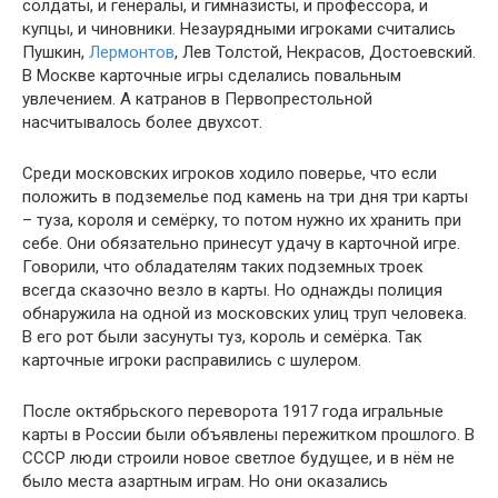
солдаты, и генералы, и гимназисты, и профессора, и
купцы, и чиновники. Незаурядными игроками считались
Пушкин,
Лермонтов
, Лев Толстой, Некрасов, Достоевский.
В Москве карточные игры сделались повальным
увлечением. А катранов в Первопрестольной
насчитывалось более двухсот.
Среди московских игроков ходило поверье, что если
положить в подземелье под камень на три дня три карты
– туза, короля и семёрку, то потом нужно их хранить при
себе. Они обязательно принесут удачу в карточной игре.
Говорили, что обладателям таких подземных троек
всегда сказочно везло в карты. Но однажды полиция
обнаружила на одной из московских улиц труп человека.
В его рот были засунуты туз, король и семёрка. Так
карточные игроки расправились с шулером.
После октябрьского переворота 1917 года игральные
карты в России были объявлены пережитком прошлого. В
СССР люди строили новое светлое будущее, и в нём не
было места азартным играм. Но они оказались