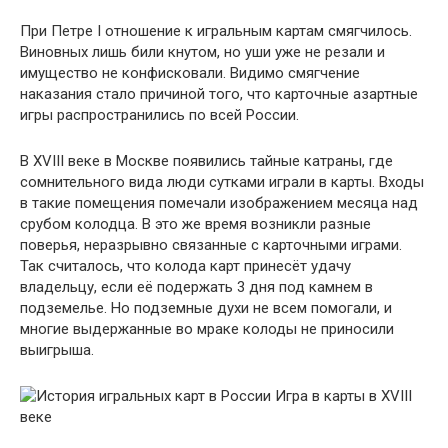
При Петре I отношение к игральным картам смягчилось.
Виновных лишь били кнутом, но уши уже не резали и
имущество не конфисковали. Видимо смягчение
наказания стало причиной того, что карточные азартные
игры распространились по всей России.
В XVIII веке в Москве появились тайные катраны, где
сомнительного вида люди сутками играли в карты. Входы
в такие помещения помечали изображением месяца над
срубом колодца. В это же время возникли разные
поверья, неразрывно связанные с карточными играми.
Так считалось, что колода карт принесёт удачу
владельцу, если её подержать 3 дня под камнем в
подземелье. Но подземные духи не всем помогали, и
многие выдержанные во мраке колоды не приносили
выигрыша.
Игра в карты в XVIII
веке