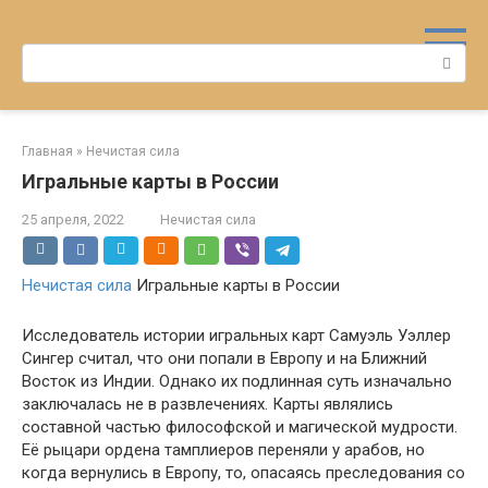
Перейти
к
Поиск:
контенту
Главная
»
Нечистая сила
Игральные карты в России
25 апреля, 2022
Нечистая сила
Нечистая сила
Игральные карты в России
Исследователь истории игральных карт Самуэль Уэллер
Сингер считал, что они попали в Европу и на Ближний
Восток из Индии. Однако их подлинная суть изначально
заключалась не в развлечениях. Карты являлись
составной частью философской и магической мудрости.
Её рыцари ордена тамплиеров переняли у арабов, но
когда вернулись в Европу, то, опасаясь преследования со