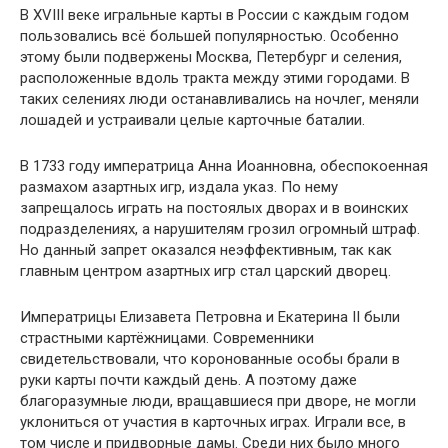
В XVIII веке игральные карты в России с каждым годом
пользовались всё большей популярностью. Особенно
этому были подвержены Москва, Петербург и селения,
расположенные вдоль тракта между этими городами. В
таких селениях люди останавливались на ночлег, меняли
лошадей и устраивали целые карточные баталии.
В 1733 году императрица Анна Иоанновна, обеспокоенная
размахом азартных игр, издала указ. По нему
запрещалось играть на постоялых дворах и в воинских
подразделениях, а нарушителям грозил огромный штраф.
Но данный запрет оказался неэффективным, так как
главным центром азартных игр стал царский дворец.
Императрицы Елизавета Петровна и Екатерина II были
страстными картёжницами. Современники
свидетельствовали, что коронованные особы брали в
руки карты почти каждый день. А поэтому даже
благоразумные люди, вращавшиеся при дворе, не могли
уклониться от участия в карточных играх. Играли все, в
том числе и придворные дамы. Среди них было много