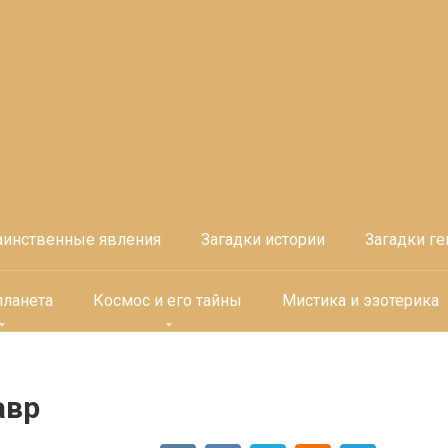
аинственные явления
Загадки истории
Загадки ге
планета
Космос и его тайны
Мистика и эзотерика
авр