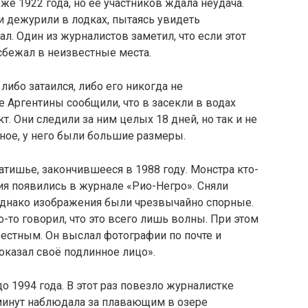
е 1922 года, но её участников ждала неудача.
 дежурили в лодках, пытаясь увидеть
ал. Один из журналистов заметил, что если этот
 сбежал в неизвестные места.
либо затаился, либо его никогда не
е Аргентины сообщили, что в засекли в водах
. Они следили за ним целых 18 дней, но так и не
ное, у него были большие размеры.
атишье, закончившееся в 1988 году. Монстра кто-
ия появились в журнале «Рио-Негро». Сняли
Однако изображения были чрезвычайно спорные.
то-то говорил, что это всего лишь волны. При этом
естным. Он выслал фотографии по почте и
оказал своё подлинное лицо».
о 1994 года. В этот раз повезло журналистке
минут наблюдала за плавающим в озере