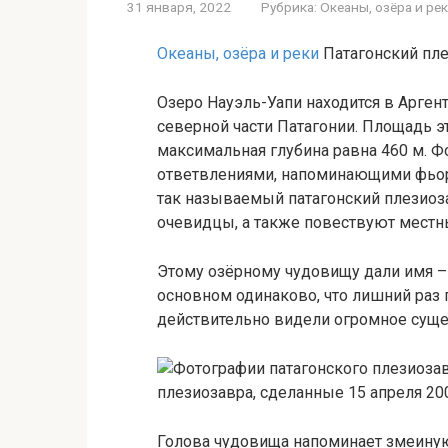
31 января, 2022
Рубрика:
Океаны, озёра и ре
Океаны, озёра и реки
Патагонский пл
Озеро Науэль-Уапи находится в Арге
северной части Патагонии. Площадь эт
максимальная глубина равна 460 м. Ф
ответвлениями, напоминающими фьорд
так называемый патагонский плезиоз
очевидцы, а также повествуют местн
Этому озёрному чудовищу дали имя – 
основном одинаково, что лишний раз 
действительно видели огромное сущес
плезиозавра, сделанные 15 апреля 20
Голова чудовища напоминает змеиную.