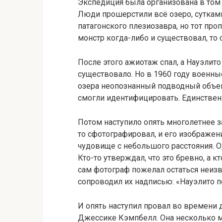
Экспедиция была организована в том ж
Люди прошерстили всё озеро, сутками
патагонского плезиозавра, но тот проп
монстр когда-либо и существовал, то
После этого ажиотаж спал, а Науэлито 
существовало. Но в 1960 году военны
озера неопознанный подводный объект
смогли идентифицировать. Единствен
Потом наступило опять многолетнее з
то сфотографировал, и его изображен
чудовище с небольшого расстояния. 
Кто-то утверждал, что это бревно, а к
сам фотограф пожелал остаться неизв
сопроводил их надписью: «Науэлито п
И опять наступил провал во времени д
Джессике Кэмпбелл. Она несколько 