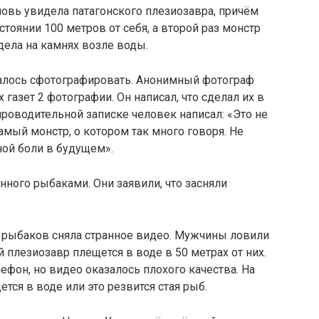
новь увидела патагонского плезиозавра, причём
стоянии 100 метров от себя, а второй раз монстр
дела на камнях возле воды.
далось сфотографировать. Анонимный фотограф
газет 2 фотографии. Он написал, что сделал их в
опроводительной записке человек написал: «Это не
амый монстр, о котором так много говоря. Не
ной боли в будущем».
нного рыбаками. Они заявили, что засняли
х рыбаков сняла странное видео. Мужчины ловили
й плезиозавр плещется в воде в 50 метрах от них.
ефон, но видео оказалось плохого качества. На
тся в воде или это резвится стая рыб.