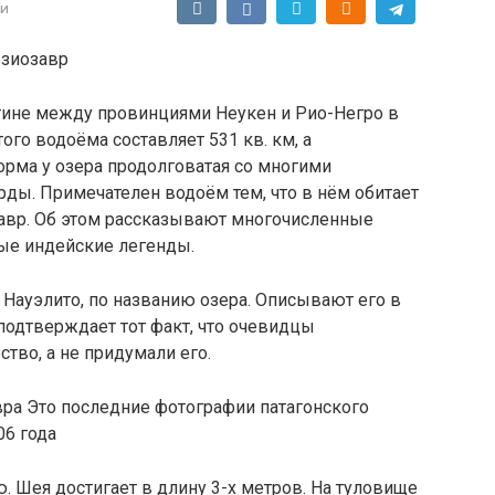
ки
езиозавр
нтине между провинциями Неукен и Рио-Негро в
ого водоёма составляет 531 кв. км, а
орма у озера продолговатая со многими
ы. Примечателен водоём тем, что в нём обитает
авр. Об этом рассказывают многочисленные
ые индейские легенды.
Науэлито, по названию озера. Описывают его в
подтверждает тот факт, что очевидцы
тво, а не придумали его.
Это последние фотографии патагонского
06 года
 Шея достигает в длину 3-х метров. На туловище