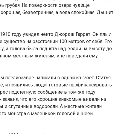
ь грубая. На поверхности озера чудище
а хорошая, безветренная, а вода спокойная. Дышит
1910 году увидел некто Джордж Гаррет. Он плыл
е существо на расстоянии 100 метров от себя. Его
у, а голова была поднята над водой на высоту до
денном местным жителям, и те поведали ему
м плезиозавре написали в одной из газет. Статья
е, и появились люди, готовые профинансировать
рес подстегнуло сообщение в том же году
н заявил, что его хорошие знакомые видели на
ы и спутанные водоросли. А местные жители
ого монстра с маленькой головой и шеей,