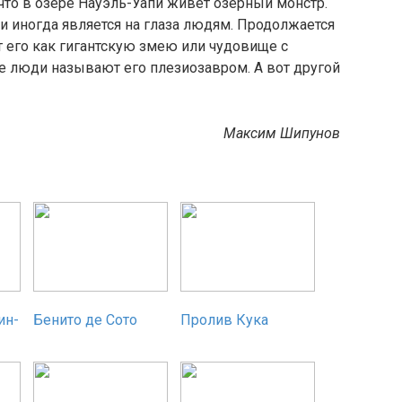
что в озере Науэль-Уапи живёт озёрный монстр.
и иногда является на глаза людям. Продолжается
т его как гигантскую змею или чудовище с
 люди называют его плезиозавром. А вот другой
Максим Шипунов
ин-
Бенито де Сото
Пролив Кука