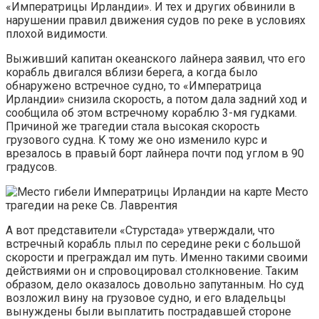
«Императрицы Ирландии». И тех и других обвинили в
нарушении правил движения судов по реке в условиях
плохой видимости.
Выживший капитан океанского лайнера заявил, что его
корабль двигался вблизи берега, а когда было
обнаружено встречное судно, то «Императрица
Ирландии» снизила скорость, а потом дала задний ход и
сообщила об этом встречному кораблю 3-мя гудками.
Причиной же трагедии стала высокая скорость
грузового судна. К тому же оно изменило курс и
врезалось в правый борт лайнера почти под углом в 90
градусов.
Место
трагедии на реке Св. Лаврентия
А вот представители «Стурстада» утверждали, что
встречный корабль плыл по середине реки с большой
скорости и преграждал им путь. Именно такими своими
действиями он и спровоцировал столкновение. Таким
образом, дело оказалось довольно запутанным. Но суд
возложил вину на грузовое судно, и его владельцы
вынуждены были выплатить пострадавшей стороне