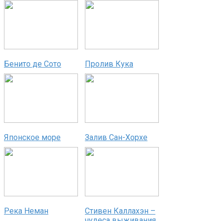
Бенито де Сото
Пролив Кука
Японское море
Залив Сан-Хорхе
Река Неман
Стивен Каллахэн –
чудеса выживания