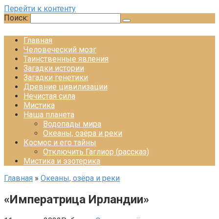
Перейти к контенту
Поиск:
Главная
Человеческий мозг
Таинственные явления
Загадки истории
Загадки генетики
Древние цивилизации
Нечистая сила
Мистика
Наша планета
Водопады мира
Океаны, озёра и реки
Космос и его тайны
Отключить Гаглиор (рассказ)
Мистика и эзотерика
Главная
»
Океаны, озёра и реки
«Императрица Ирландии»