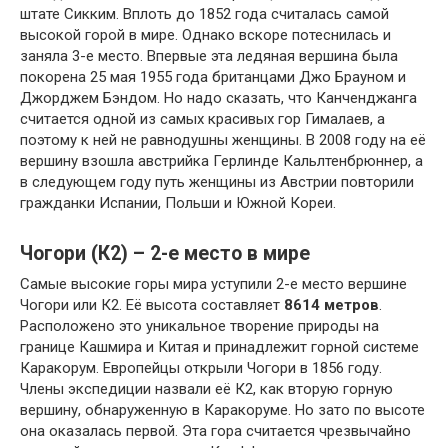
штате Сикким. Вплоть до 1852 года считалась самой
высокой горой в мире. Однако вскоре потеснилась и
заняла 3-е место. Впервые эта ледяная вершина была
покорена 25 мая 1955 года британцами Джо Брауном и
Джорджем Бэндом. Но надо сказать, что Канченджанга
считается одной из самых красивых гор Гималаев, а
поэтому к ней не равнодушны женщины. В 2008 году на её
вершину взошла австрийка Герлинде Кальлтенбрюннер, а
в следующем году путь женщины из Австрии повторили
гражданки Испании, Польши и Южной Кореи.
Чогори (К2) – 2-е место в мире
Самые высокие горы мира уступили 2-е место вершине
Чогори или К2. Её высота составляет
8614 метров
.
Расположено это уникальное творение природы на
границе Кашмира и Китая и принадлежит горной системе
Каракорум. Европейцы открыли Чогори в 1856 году.
Члены экспедиции назвали её К2, как вторую горную
вершину, обнаруженную в Каракоруме. Но зато по высоте
она оказалась первой. Эта гора считается чрезвычайно