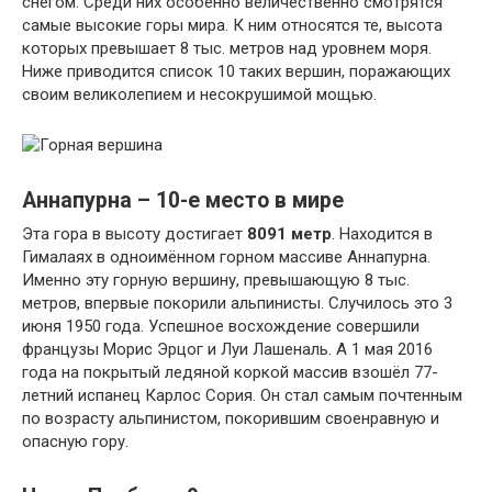
снегом. Среди них особенно величественно смотрятся
самые высокие горы мира. К ним относятся те, высота
которых превышает 8 тыс. метров над уровнем моря.
Ниже приводится список 10 таких вершин, поражающих
своим великолепием и несокрушимой мощью.
Аннапурна – 10-е место в мире
Эта гора в высоту достигает
8091 метр
. Находится в
Гималаях в одноимённом горном массиве Аннапурна.
Именно эту горную вершину, превышающую 8 тыс.
метров, впервые покорили альпинисты. Случилось это 3
июня 1950 года. Успешное восхождение совершили
французы Морис Эрцог и Луи Лашеналь. А 1 мая 2016
года на покрытый ледяной коркой массив взошёл 77-
летний испанец Карлос Сория. Он стал самым почтенным
по возрасту альпинистом, покорившим своенравную и
опасную гору.