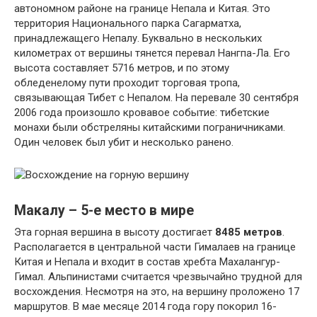
автономном районе на границе Непала и Китая. Это
территория Национального парка Сагарматха,
принадлежащего Непалу. Буквально в нескольких
километрах от вершины тянется перевал Нангпа-Ла. Его
высота составляет 5716 метров, и по этому
обледенелому пути проходит торговая тропа,
связывающая Тибет с Непалом. На перевале 30 сентября
2006 года произошло кровавое событие: тибетские
монахи были обстреляны китайскими пограничниками.
Один человек был убит и несколько ранено.
Макалу – 5-е место в мире
Эта горная вершина в высоту достигает
8485 метров
.
Располагается в центральной части Гималаев на границе
Китая и Непала и входит в состав хребта Махалангур-
Гимал. Альпинистами считается чрезвычайно трудной для
восхождения. Несмотря на это, на вершину проложено 17
маршрутов. В мае месяце 2014 года гору покорил 16-