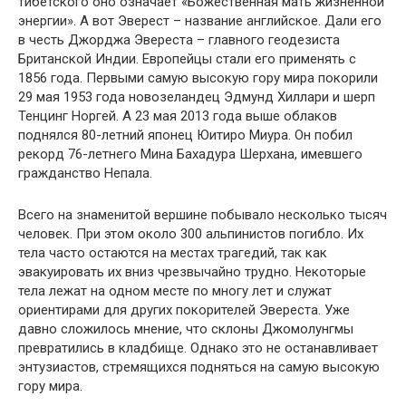
тибетского оно означает «Божественная мать жизненной
энергии». А вот Эверест – название английское. Дали его
в честь Джорджа Эвереста – главного геодезиста
Британской Индии. Европейцы стали его применять с
1856 года. Первыми самую высокую гору мира покорили
29 мая 1953 года новозеландец Эдмунд Хиллари и шерп
Тенцинг Норгей. А 23 мая 2013 года выше облаков
поднялся 80-летний японец Юитиро Миура. Он побил
рекорд 76-летнего Мина Бахадура Шерхана, имевшего
гражданство Непала.
Всего на знаменитой вершине побывало несколько тысяч
человек. При этом около 300 альпинистов погибло. Их
тела часто остаются на местах трагедий, так как
эвакуировать их вниз чрезвычайно трудно. Некоторые
тела лежат на одном месте по многу лет и служат
ориентирами для других покорителей Эвереста. Уже
давно сложилось мнение, что склоны Джомолунгмы
превратились в кладбище. Однако это не останавливает
энтузиастов, стремящихся подняться на самую высокую
гору мира.