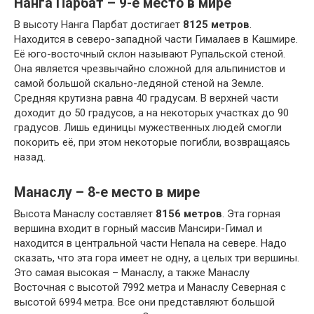
Нанга Парбат – 9-е место в мире
В высоту Нанга Парбат достигает
8125 метров
.
Находится в северо-западной части Гималаев в Кашмире.
Её юго-восточный склон называют Рупальской стеной.
Она является чрезвычайно сложной для альпинистов и
самой большой скально-ледяной стеной на Земле.
Средняя крутизна равна 40 градусам. В верхней части
доходит до 50 градусов, а на некоторых участках до 90
градусов. Лишь единицы мужественных людей смогли
покорить её, при этом некоторые погибли, возвращаясь
назад.
Манаслу – 8-е место в мире
Высота Манаслу составляет
8156 метров
. Эта горная
вершина входит в горный массив Мансири-Гимал и
находится в центральной части Непала на севере. Надо
сказать, что эта гора имеет не одну, а целых три вершины.
Это самая высокая – Манаслу, а также Манаслу
Восточная с высотой 7992 метра и Манаслу Северная с
высотой 6994 метра. Все они представляют большой