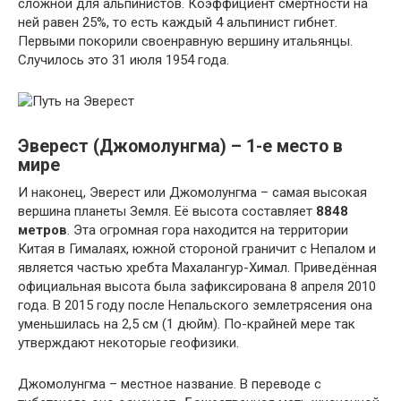
сложной для альпинистов. Коэффициент смертности на
ней равен 25%, то есть каждый 4 альпинист гибнет.
Первыми покорили своенравную вершину итальянцы.
Случилось это 31 июля 1954 года.
Эверест (Джомолунгма) – 1-е место в
мире
И наконец, Эверест или Джомолунгма – самая высокая
вершина планеты Земля. Её высота составляет
8848
метров
. Эта огромная гора находится на территории
Китая в Гималаях, южной стороной граничит с Непалом и
является частью хребта Махалангур-Химал. Приведённая
официальная высота была зафиксирована 8 апреля 2010
года. В 2015 году после Непальского землетрясения она
уменьшилась на 2,5 см (1 дюйм). По-крайней мере так
утверждают некоторые геофизики.
Джомолунгма – местное название. В переводе с