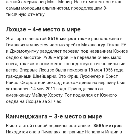
летний американец Мэтт Мониц. На тот момент он стал
самым молодым альпинистом, преодолевшим 8-
тысячную отметку.
Лхоцзе – 4-е место в мире
Эта гора с высотой
8516 метров
также расположена в
Гималаях и является частью хребта Махалангур-Гимал. Её
и Джомолунгму разделяет перевал под названием Южное
седло с высотой 7906 метров. На перевале очень мало
снега, так как в этом месте господствуют очень сильные
ветра. Впервые Лхоцзе была покорена 18 мая 1956 года
гражданами Швейцарии. Это Фриц Лухсингер и Эрнст
Райсс. Скоростной рекорд восхождения на вершину был
установлен 14 мая 2011 года. Принадлежал он
американцу Майклу Хорсту. Тот поднялся от Южного
седла на Лхоцзе за 21 час.
Канченджанга – 3-е место в мире
Высота этой горной вершины составляет
8586 метров
.
Находится она в Гималаях на границе Непала и Индии в