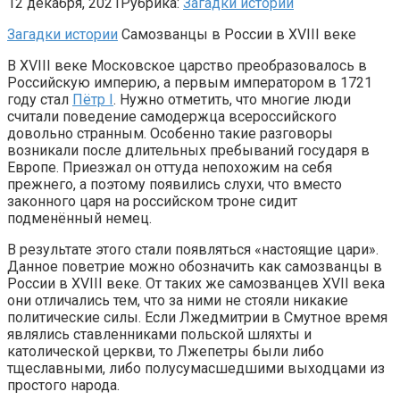
12 декабря, 2021
Рубрика:
Загадки истории
Загадки истории
Самозванцы в России в XVIII веке
В XVIII веке Московское царство преобразовалось в
Российскую империю, а первым императором в 1721
году стал
Пётр I
. Нужно отметить, что многие люди
считали поведение самодержца всероссийского
довольно странным. Особенно такие разговоры
возникали после длительных пребываний государя в
Европе. Приезжал он оттуда непохожим на себя
прежнего, а поэтому появились слухи, что вместо
законного царя на российском троне сидит
подменённый немец.
В результате этого стали появляться «настоящие цари».
Данное поветрие можно обозначить как самозванцы в
России в XVIII веке. От таких же самозванцев XVII века
они отличались тем, что за ними не стояли никакие
политические силы. Если Лжедмитрии в Смутное время
являлись ставленниками польской шляхты и
католической церкви, то Лжепетры были либо
тщеславными, либо полусумасшедшими выходцами из
простого народа.