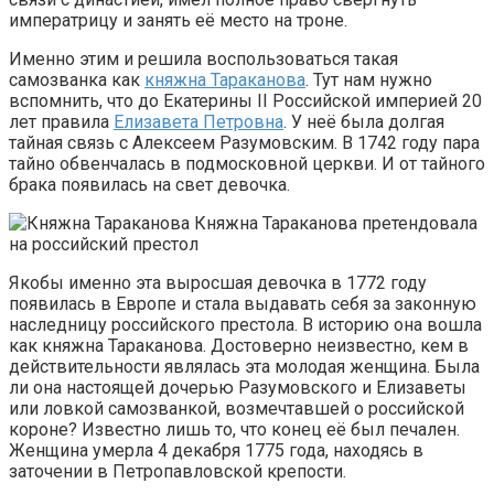
императрицу и занять её место на троне.
Именно этим и решила воспользоваться такая
самозванка как
княжна Тараканова
. Тут нам нужно
вспомнить, что до Екатерины II Российской империей 20
лет правила
Елизавета Петровна
. У неё была долгая
тайная связь с Алексеем Разумовским. В 1742 году пара
тайно обвенчалась в подмосковной церкви. И от тайного
брака появилась на свет девочка.
Княжна Тараканова претендовала
на российский престол
Якобы именно эта выросшая девочка в 1772 году
появилась в Европе и стала выдавать себя за законную
наследницу российского престола. В историю она вошла
как княжна Тараканова. Достоверно неизвестно, кем в
действительности являлась эта молодая женщина. Была
ли она настоящей дочерью Разумовского и Елизаветы
или ловкой самозванкой, возмечтавшей о российской
короне? Известно лишь то, что конец её был печален.
Женщина умерла 4 декабря 1775 года, находясь в
заточении в Петропавловской крепости.