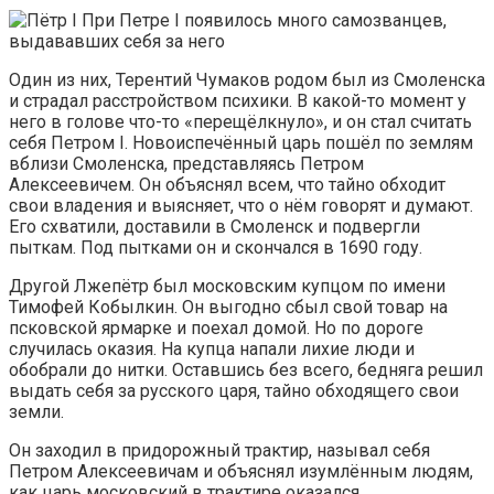
При Петре I появилось много самозванцев,
выдававших себя за него
Один из них, Терентий Чумаков родом был из Смоленска
и страдал расстройством психики. В какой-то момент у
него в голове что-то «перещёлкнуло», и он стал считать
себя Петром I. Новоиспечённый царь пошёл по землям
вблизи Смоленска, представляясь Петром
Алексеевичем. Он объяснял всем, что тайно обходит
свои владения и выясняет, что о нём говорят и думают.
Его схватили, доставили в Смоленск и подвергли
пыткам. Под пытками он и скончался в 1690 году.
Другой Лжепётр был московским купцом по имени
Тимофей Кобылкин. Он выгодно сбыл свой товар на
псковской ярмарке и поехал домой. Но по дороге
случилась оказия. На купца напали лихие люди и
обобрали до нитки. Оставшись без всего, бедняга решил
выдать себя за русского царя, тайно обходящего свои
земли.
Он заходил в придорожный трактир, называл себя
Петром Алексеевичам и объяснял изумлённым людям,
как царь московский в трактире оказался.