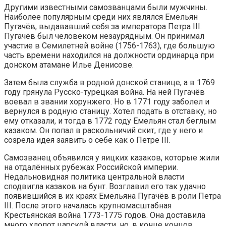
Другими известными самозванцами были мужчины.
Наиболее популярным среди них являлся Емельян
Пугачёв, выдававший себя за императора Петра III.
Пугачёв был человеком незаурядным. Он принимал
участие в Семилетней войне (1756-1763), где большую
часть времени находился на должности ординарца при
донском атамане Илье Денисове.
Затем была служба в родной донской станице, а в 1769
году грянула Русско-турецкая война. На ней Пугачёв
воевал в звании хорунжего. Но в 1771 году заболел и
вернулся в родную станицу. Хотел подать в отставку, но
ему отказали, и тогда в 1772 году Емельян стал беглым
казаком. Он попал в раскольничий скит, где у него и
созрела идея заявить о себе как о Петре III.
Самозванец объявился у яицких казаков, которые жили
на отдалённых рубежах Российской империи.
Недальновидная политика центральной власти
сподвигла казаков на бунт. Возглавил его так удачно
появившийся в их краях Емельяна Пугачёв в роли Петра
III. После этого началась крупномасштабная
Крестьянская война 1773-1775 годов. Она доставила
много хлопот царской власти, но, в конце концов,