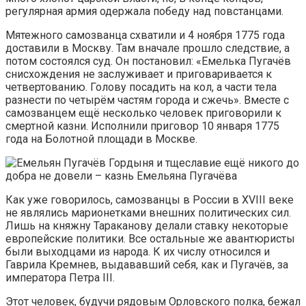
регулярная армия одержала победу над повстанцами.
Мятежного самозванца схватили и 4 ноября 1775 года
доставили в Москву. Там вначале прошло следствие, а
потом состоялся суд. Он постановил: «Емелька Пугачёв
снисхождения не заслуживает и приговаривается к
четвертованию. Голову посадить на кол, а части тела
разнести по четырём частям города и сжечь». Вместе с
самозванцем ещё несколько человек приговорили к
смертной казни. Исполнили приговор 10 января 1775
года на Болотной площади в Москве.
Гордыня и тщеславие ещё никого до
добра не довели – казнь Емельяна Пугачёва
Как уже говорилось, самозванцы в России в XVIII веке
не являлись марионетками внешних политических сил.
Лишь на княжну Тараканову делали ставку некоторые
европейские политики. Все остальные же авантюристы
были выходцами из народа. К их числу относился и
Гаврила Кремнев, выдававший себя, как и Пугачёв, за
императора Петра III.
Этот человек, будучи рядовым Орловского полка, бежал