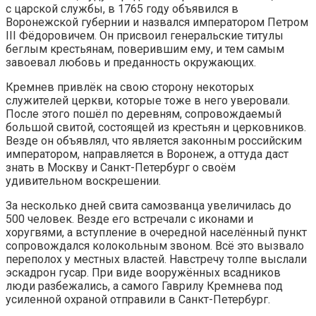
с царской службы, в 1765 году объявился в
Воронежской губернии и назвался императором Петром
III Фёдоровичем. Он присвоил генеральские титулы
беглым крестьянам, поверившим ему, и тем самым
завоевал любовь и преданность окружающих.
Кремнев привлёк на свою сторону некоторых
служителей церкви, которые тоже в него уверовали.
После этого пошёл по деревням, сопровождаемый
большой свитой, состоящей из крестьян и церковников.
Везде он объявлял, что является законным российским
императором, направляется в Воронеж, а оттуда даст
знать в Москву и Санкт-Петербург о своём
удивительном воскрешении.
За несколько дней свита самозванца увеличилась до
500 человек. Везде его встречали с иконами и
хоругвями, а вступление в очередной населённый пункт
сопровождался колокольным звоном. Всё это вызвало
переполох у местных властей. Навстречу толпе выслали
эскадрон гусар. При виде вооружённых всадников
люди разбежались, а самого Гаврилу Кремнева под
усиленной охраной отправили в Санкт-Петербург.