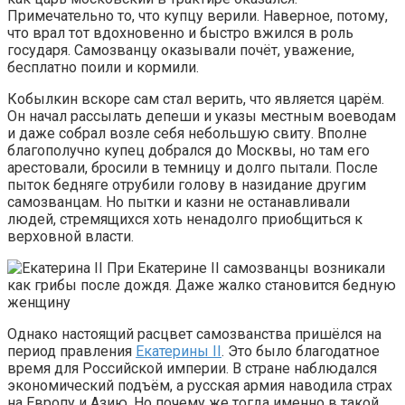
Примечательно то, что купцу верили. Наверное, потому,
что врал тот вдохновенно и быстро вжился в роль
государя. Самозванцу оказывали почёт, уважение,
бесплатно поили и кормили.
Кобылкин вскоре сам стал верить, что является царём.
Он начал рассылать депеши и указы местным воеводам
и даже собрал возле себя небольшую свиту. Вполне
благополучно купец добрался до Москвы, но там его
арестовали, бросили в темницу и долго пытали. После
пыток бедняге отрубили голову в назидание другим
самозванцам. Но пытки и казни не останавливали
людей, стремящихся хоть ненадолго приобщиться к
верховной власти.
При Екатерине II самозванцы возникали
как грибы после дождя. Даже жалко становится бедную
женщину
Однако настоящий расцвет самозванства пришёлся на
период правления
Екатерины II
. Это было благодатное
время для Российской империи. В стране наблюдался
экономический подъём, а русская армия наводила страх
на Европу и Азию. Но почему же тогда именно в такой