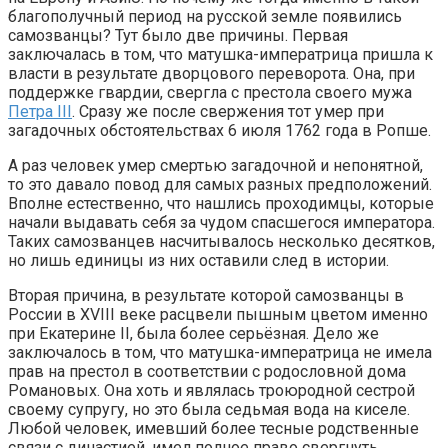
благополучный период на русской земле появились
самозванцы? Тут было две причины. Первая
заключалась в том, что матушка-императрица пришла к
власти в результате дворцового переворота. Она, при
поддержке гвардии, свергла с престола своего мужа
Петра III
. Сразу же после свержения тот умер при
загадочных обстоятельствах 6 июля 1762 года в Ропше.
А раз человек умер смертью загадочной и непонятной,
то это давало повод для самых разных предположений.
Вполне естественно, что нашлись проходимцы, которые
начали выдавать себя за чудом спасшегося императора.
Таких самозванцев насчитывалось несколько десятков,
но лишь единицы из них оставили след в истории.
Вторая причина, в результате которой самозванцы в
России в XVIII веке расцвели пышным цветом именно
при Екатерине II, была более серьёзная. Дело же
заключалось в том, что матушка-императрица не имела
прав на престол в соответствии с родословной дома
Романовых. Она хоть и являлась троюродной сестрой
своему супругу, но это была седьмая вода на киселе.
Любой человек, имевший более тесные родственные
связи с династией, имел полное право свергнуть