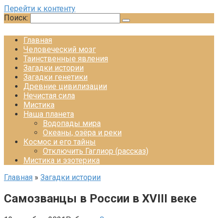
Перейти к контенту
Поиск:
Главная
Человеческий мозг
Таинственные явления
Загадки истории
Загадки генетики
Древние цивилизации
Нечистая сила
Мистика
Наша планета
Водопады мира
Океаны, озёра и реки
Космос и его тайны
Отключить Гаглиор (рассказ)
Мистика и эзотерика
Главная
»
Загадки истории
Самозванцы в России в XVIII веке