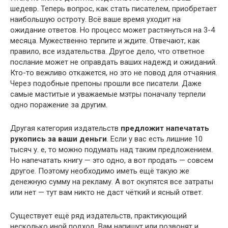
шедевр. Теперь вопрос, как стать писателем, приобретает
наибольшую остроту. Всё ваше время уходит на
ожидание ответов. Но процесс может растянуться на 3-4
месяца. Мужественно терпите и ждите. Отвечают, как
правило, все издательства. Другое дело, что ответное
послание может не оправдать ваших надежд и ожиданий.
Кто-то вежливо откажется, но это не повод для отчаяния.
Через подобные препоны прошли все писатели. Даже
самые маститые и уважаемые мэтры поначалу терпели
одно поражение за другим.
Другая категория издательств
предложит напечатать
рукопись за ваши деньги
. Если у вас есть лишние 10
тысяч у. е, то можно подумать над таким предложением.
Но напечатать книгу — это одно, а вот продать — совсем
другое. Поэтому необходимо иметь ещё такую же
денежную сумму на рекламу. А вот окупятся все затраты
или нет — тут вам никто не даст чёткий и ясный ответ.
Существует ещё ряд издательств, практикующий
несколько иной подход. Вам напишут или позвонят и