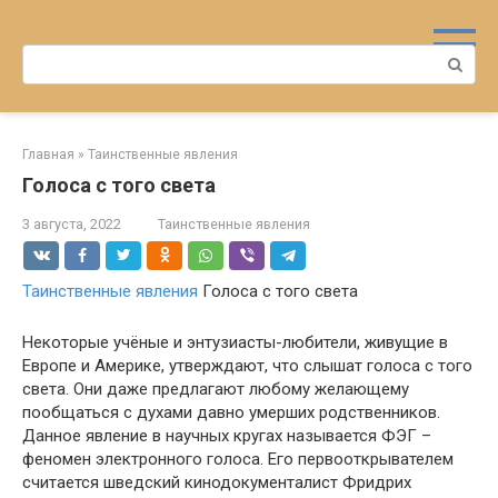
Перейти
к
Поиск:
контенту
Главная
»
Таинственные явления
Голоса с того света
3 августа, 2022
Таинственные явления
Таинственные явления
Голоса с того света
Некоторые учёные и энтузиасты-любители, живущие в
Европе и Америке, утверждают, что слышат голоса с того
света. Они даже предлагают любому желающему
пообщаться с духами давно умерших родственников.
Данное явление в научных кругах называется ФЭГ –
феномен электронного голоса. Его первооткрывателем
считается шведский кинодокументалист Фридрих