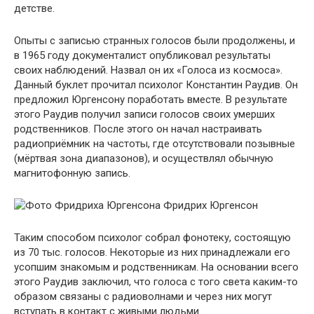
детстве.
Опыты с записью странных голосов были продолжены, и
в 1965 году документалист опубликовал результаты
своих наблюдений. Назвал он их «Голоса из космоса».
Данный буклет прочитал психолог Константин Раудив. Он
предложил Юргенсону поработать вместе. В результате
этого Раудив получил записи голосов своих умерших
родственников. После этого он начал настраивать
радиоприёмник на частоты, где отсутствовали позывные
(мёртвая зона диапазонов), и осуществлял обычную
магнитофонную запись.
Фридрих Юргенсон
Таким способом психолог собрал фонотеку, состоящую
из 70 тыс. голосов. Некоторые из них принадлежали его
усопшим знакомым и родственникам. На основании всего
этого Раудив заключил, что голоса с того света каким-то
образом связаны с радиоволнами и через них могут
вступать в контакт с живыми людьми.