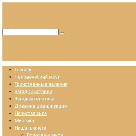
Перейти
к
контенту
Поиск:
Главная
Человеческий мозг
Таинственные явления
Загадки истории
Загадки генетики
Древние цивилизации
Нечистая сила
Мистика
Наша планета
Водопады мира