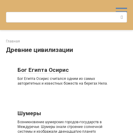
Перейти
к
Поиск:
контенту
Главная
Древние цивилизации
Бог Египта Осирис
Бог Египта Осирис считался одним из самых
авторитетных и известных божеств на берегах Нила.
Шумеры
Возникновение шумерских городов-государств в
Междуречье. Шумеры знали строение солнечной
системы и изображали двенадцатую планету