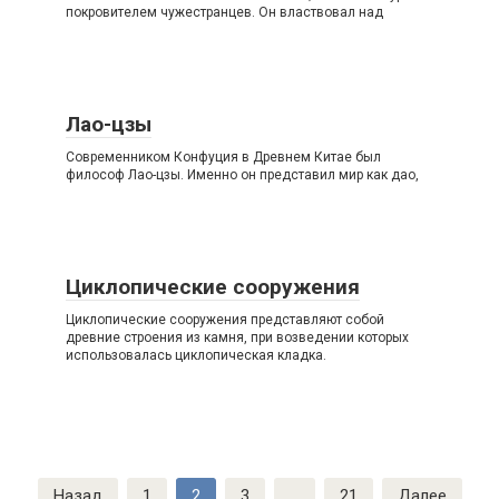
покровителем чужестранцев. Он властвовал над
Лао-цзы
Современником Конфуция в Древнем Китае был
философ Лао-цзы. Именно он представил мир как дао,
Циклопические сооружения
Циклопические сооружения представляют собой
древние строения из камня, при возведении которых
использовалась циклопическая кладка.
Пагинация
Назад
1
2
3
…
21
Далее