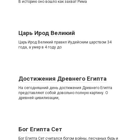
В историю оно вошло как захват Рима
Царь Ирод Великий
Царь Ирод Великий правил Иудейским царством 34
года, а умер в 4 году до
Достижения Древнего Египта
На сегодняшний день достижения Древнего Египта
представляют собой довольно полную картину. О
древней цивилизации,
Бог Египта Сет
Бог Египта Сет считался богом войны, песчаных бурь и