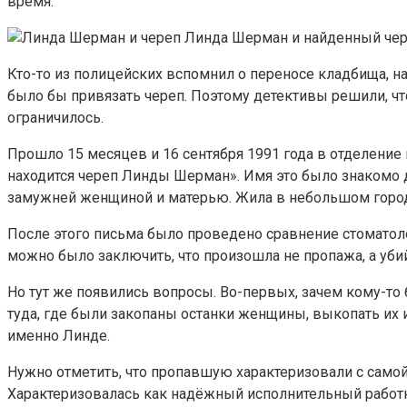
время.
Линда Шерман и найденный чере
Кто-то из полицейских вспомнил о переносе кладбища, н
было бы привязать череп. Поэтому детективы решили, чт
ограничилось.
Прошло 15 месяцев и 16 сентября 1991 года в отделение
находится череп Линды Шерман». Имя это было знакомо д
замужней женщиной и матерью. Жила в небольшом городк
После этого письма было проведено сравнение стоматол
можно было заключить, что произошла не пропажа, а уб
Но тут же появились вопросы. Во-первых, зачем кому-то
туда, где были закопаны останки женщины, выкопать их 
именно Линде.
Нужно отметить, что пропавшую характеризовали с само
Характеризовалась как надёжный исполнительный работн