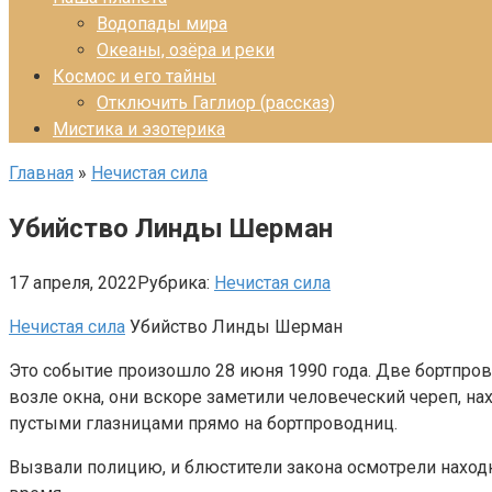
Водопады мира
Океаны, озёра и реки
Космос и его тайны
Отключить Гаглиор (рассказ)
Мистика и эзотерика
Главная
»
Нечистая сила
Убийство Линды Шерман
17 апреля, 2022
Рубрика:
Нечистая сила
Нечистая сила
Убийство Линды Шерман
Это событие произошло 28 июня 1990 года. Две бортпров
возле окна, они вскоре заметили человеческий череп, на
пустыми глазницами прямо на бортпроводниц.
Вызвали полицию, и блюстители закона осмотрели находк