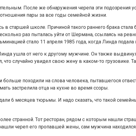
ительным. После же обнаружения черепа эти подозрения у
тношения пары за все годы семейной жизни.
ь в старшей школе. Причиной такого раннего брака стала
несколько раз пыталась уйти от Шермана, ссылаясь на ре
минацией стало 11 апреля 1985 года, когда Линда подала н
Линда ушла от него к другому мужчине. Он также выдвин
 что случайно увидел свою жену в каком-то грузовике. Та,
и больше походили на слова человека, пытавшегося отвести
мать застрелила отца на кухне во время ссоры.
али 6 месяцев тюрьмы. И надо сказать, что такой семейн
 более странной. Тот ресторан, рядом с которым нашли с
а нашли череп его пропавшей жены, сам мужчина находился