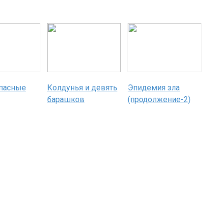
пасные
Колдунья и девять
Эпидемия зла
барашков
(продолжение-2)