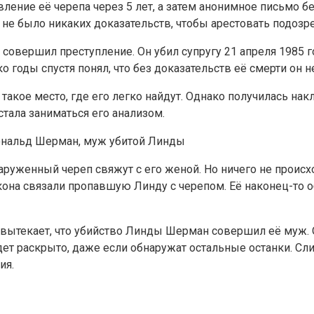
ение её черепа через 5 лет, а затем анонимное письмо без
не было никаких доказательств, чтобы арестовать подозр
вершил преступление. Он убил супругу 21 апреля 1985 года
о годы спустя понял, что без доказательств её смерти он н
 такое место, где его легко найдут. Однако получилась на
тала заниматься его анализом.
нальд Шерман, муж убитой Линды
аруженный череп свяжут с его женой. Но ничего не происх
акона связали пропавшую Линду с черепом. Её наконец-то
 вытекает, что убийство Линды Шерман совершил её муж. О
удет раскрыто, даже если обнаружат остальные останки. С
ия.