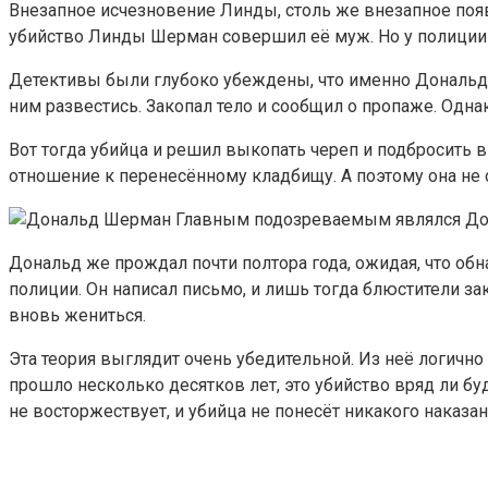
Внезапное исчезновение Линды, столь же внезапное появл
убийство Линды Шерман совершил её муж. Но у полиции 
Детективы были глубоко убеждены, что именно Дональд со
ним развестись. Закопал тело и сообщил о пропаже. Однак
Вот тогда убийца и решил выкопать череп и подбросить в
отношение к перенесённому кладбищу. А поэтому она не с
Главным подозреваемым являлся До
Дональд же прождал почти полтора года, ожидая, что обн
полиции. Он написал письмо, и лишь тогда блюстители з
вновь жениться.
Эта теория выглядит очень убедительной. Из неё логично
прошло несколько десятков лет, это убийство вряд ли б
не восторжествует, и убийца не понесёт никакого наказан