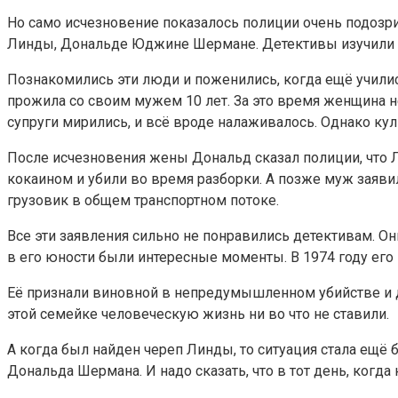
Но само исчезновение показалось полиции очень подозр
Линды, Дональде Юджине Шермане. Детективы изучили о
Познакомились эти люди и поженились, когда ещё училис
прожила со своим мужем 10 лет. За это время женщина 
супруги мирились, и всё вроде налаживалось. Однако куль
После исчезновения жены Дональд сказал полиции, что 
кокаином и убили во время разборки. А позже муж заявил,
грузовик в общем транспортном потоке.
Все эти заявления сильно не понравились детективам. Он
в его юности были интересные моменты. В 1974 году его 
Её признали виновной в непредумышленном убийстве и д
этой семейке человеческую жизнь ни во что не ставили.
А когда был найден череп Линды, то ситуация стала ещё
Дональда Шермана. И надо сказать, что в тот день, когд