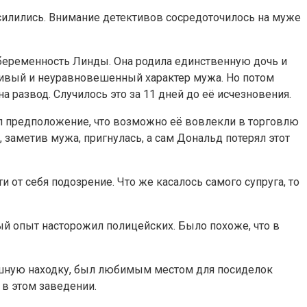
силились. Внимание детективов сосредоточилось на муже
 беременность Линды. Она родила единственную дочь и
внивый и неуравновешенный характер мужа. Но потом
а развод. Случилось это за 11 дней до её исчезновения.
ул предположение, что возможно её вовлекли в торговлю
 заметив мужа, пригнулась, а сам Дональд потерял этот
 от себя подозрение. Что же касалось самого супруга, то
ый опыт насторожил полицейских. Было похоже, что в
трашную находку, был любимым местом для посиделок
 в этом заведении.