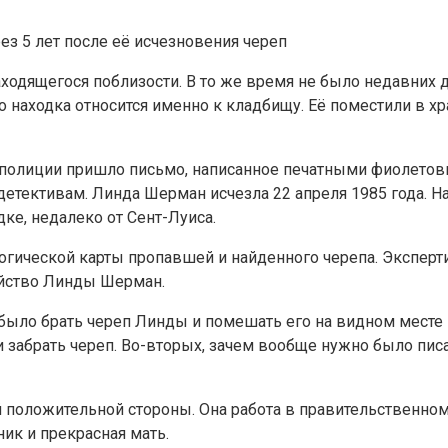
з 5 лет после её исчезновения череп
аходящегося поблизости. В то же время не было недавних
о находка относится именно к кладбищу. Её поместили в х
 полиции пришло письмо, написанное печатными фиолетовы
етективам. Линда Шерман исчезла 22 апреля 1985 года. На
е, недалеко от Сент-Луиса.
огической карты пропавшей и найденного черепа. Экспер
ийство Линды Шерман.
 было брать череп Линды и помешать его на видном месте 
и забрать череп. Во-вторых, зачем вообще нужно было пис
й положительной стороны. Она работа в правительственно
ик и прекрасная мать.