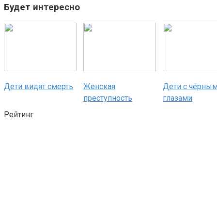
Будет интересно
Дети видят смерть
Женская
Дети с чёрны
преступность
глазами
Рейтинг