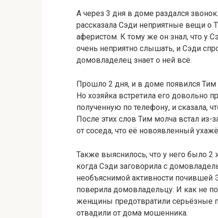
А через 3 дня в доме раздался звонок
рассказала Сэди неприятные вещи о 
аферистом. К тому же он знал, что у С
очень неприятно слышать, и Сэди спрос
домовладелец знает о ней всё.
Прошло 2 дня, и в доме появился Тим 
Но хозяйка встретила его довольно п
полученную по телефону, и сказала, ч
После этих слов Тим молча встал из-з
от соседа, что её новоявленный ухаж
Также выяснилось, что у него было 2
когда Сэди заговорила с домовладель
необъяснимой активности почившей Эн
поверила домовладельцу. И как не п
женщины предотвратили серьёзные пр
отвадили от дома мошенника.