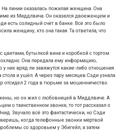
. На линии оказалась пожилая женщина. Она
Тиме из Миддлвича. Он оказался двоеженцем и
эди есть солидный счёт в банке. Всё это было
ила женщину, кто она такая. Та ответила, что
с цветами, бутылкой вина и коробкой с тортом.
рохладно. Она передала ему информацию,
то у них вряд ли завяжутся какие-либо отношения.
а стола и ушёл. А через пару месяцев Сэди узнала
ёр отсидел 2 года в тюрьме за мошенничество.
 жены, но он жил с любовницей в Миддлвиче. А
цем о таинственном звонке, то тот рассказал о
ид. Звучало всё это фантастически, но Сэди
оверишь, когда телефонные звонки мёртвой
облемы со здоровьем у Эбигейл, а затем