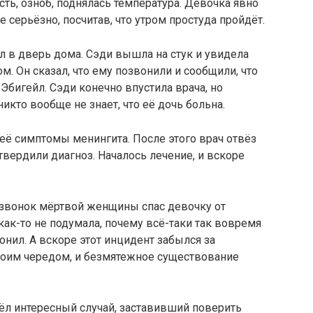
сть, озноб, поднялась температура. Девочка явно
е серьёзно, посчитав, что утром простуда пройдёт.
ал в дверь дома. Сэди вышла на стук и увидела
. Он сказал, что ему позвонили и сообщили, что
Эбигейл. Сэди конечно впустила врача, но
 никто вообще не знает, что её дочь больна.
её симптомы менингита. После этого врач отвёз
твердили диагноз. Началось лечение, и вскоре
 звонок мёртвой женщины спас девочку от
ак-то не подумала, почему всё-таки так вовремя
онил. А вскоре этот инцидент забылся за
воим чередом, и безмятежное существование
ёл интересный случай, заставивший поверить