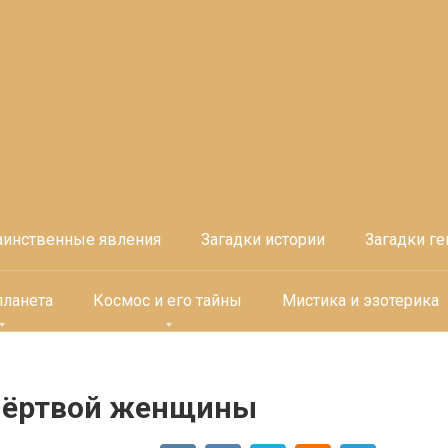
аинственные явления
Загадки истории
Загадки ге
планета
Космос и его тайны
Мистика и эзотерика
мёртвой женщины