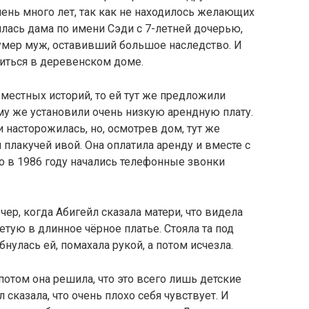
чень много лет, так как не находилось желающих
илась дама по имени Сэди с 7-летней дочерью,
 умер муж, оставивший большое наследство. И
литься в деревенском доме.
 местных историй, то ей тут же предложили
му же установили очень низкую арендную плату.
 насторожилась, но, осмотрев дом, тут же
 плакучей ивой. Она оплатила аренду и вместе с
о в 1986 году начались телефонные звонки
ер, когда Абигейл сказала матери, что видела
тую в длинное чёрное платье. Стояла та под
нулась ей, помахала рукой, а потом исчезла.
потом она решила, что это всего лишь детские
 сказала, что очень плохо себя чувствует. И