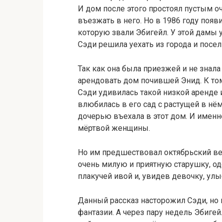
И дом после этого простоял пустым о
въезжать в него. Но в 1986 году появ
которую звали Эбигейл. У этой дамы
Сэди решила уехать из города и посе
Так как она была приезжей и не знала
арендовать дом почившей Энид. К то
Сэди удивилась такой низкой аренде и
влюбилась в его сад с растущей в нём
дочерью въехала в этот дом. И именн
мёртвой женщины.
Но им предшествовал октябрьский веч
очень милую и приятную старушку, оде
плакучей ивой и, увидев девочку, улыб
Данный рассказ насторожил Сэди, но 
фантазии. А через пару недель Эбигейл