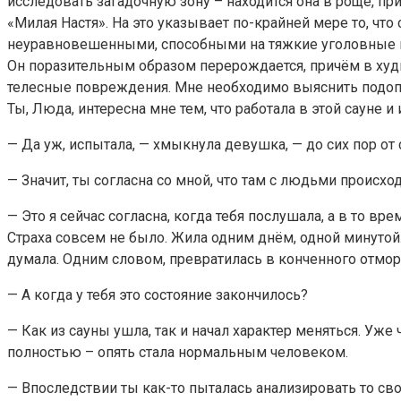
исследовать загадочную зону – находится она в роще, п
«Милая Настя». На это указывает по-крайней мере то, чт
неуравновешенными, способными на тяжкие уголовные пр
Он поразительным образом перерождается, причём в худшу
телесные повреждения. Мне необходимо выяснить подопл
Ты, Люда, интересна мне тем, что работала в этой сауне 
— Да уж, испытала, — хмыкнула девушка, — до сих пор от
— Значит, ты согласна со мной, что там с людьми происхо
— Это я сейчас согласна, когда тебя послушала, а в то в
Страха совсем не было. Жила одним днём, одной минутой.
думала. Одним словом, превратилась в конченного отмор
— А когда у тебя это состояние закончилось?
— Как из сауны ушла, так и начал характер меняться. Уже
полностью – опять стала нормальным человеком.
— Впоследствии ты как-то пыталась анализировать то св