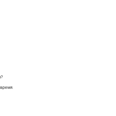
я?
 время.