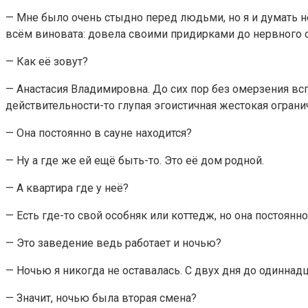
— Мне было очень стыдно перед людьми, но я и думать не 
всём виновата: довела своими придирками до нервного 
— Как её зовут?
— Анастасия Владимировна. До сих пор без омерзения всп
действительности-то глупая эгоистичная жестокая огранич
— Она постоянно в сауне находится?
— Ну а где же ей ещё быть-то. Это её дом родной.
— А квартира где у неё?
— Есть где-то свой особняк или коттедж, но она постоянно
— Это заведение ведь работает и ночью?
— Ночью я никогда не оставалась. С двух дня до одиннадц
— Значит, ночью была вторая смена?