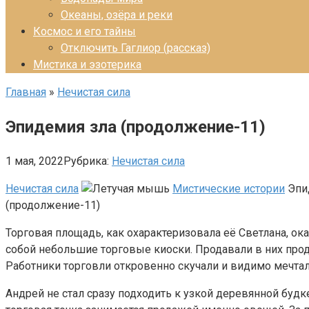
Океаны, озёра и реки
Космос и его тайны
Отключить Гаглиор (рассказ)
Мистика и эзотерика
Главная
»
Нечистая сила
Эпидемия зла (продолжение-11)
1 мая, 2022
Рубрика:
Нечистая сила
Нечистая сила
Мистические истории
Эпи
(продолжение-11)
Торговая площадь, как охарактеризовала её Светлана, о
собой небольшие торговые киоски. Продавали в них прод
Работники торговли откровенно скучали и видимо мечтал
Андрей не стал сразу подходить к узкой деревянной будк