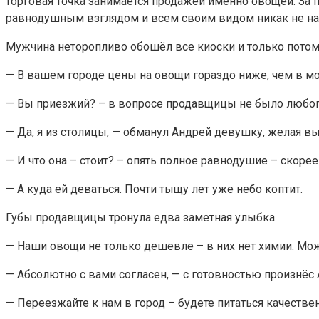
торговая точка занимается продажей именно овощей. За
равнодушным взглядом и всем своим видом никак не на
Мужчина неторопливо обошёл все киоски и только потом п
— В вашем городе цены на овощи гораздо ниже, чем в м
— Вы приезжий? – в вопросе продавщицы не было любоп
— Да, я из столицы, — обманул Андрей девушку, желая выз
— И что она – стоит? – опять полное равнодушие – скорее
— А куда ей деваться. Почти тыщу лет уже небо коптит.
Губы продавщицы тронула едва заметная улыбка.
— Наши овощи не только дешевле – в них нет химии. Мож
— Абсолютно с вами согласен, — с готовностью произнёс 
— Переезжайте к нам в город – будете питаться качестве