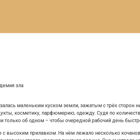
демия зла
казалась маленьким куском земли, зажатым с трёх сторон
укты, косметику, парфюмерию, одежду. Судя по количеству
и только об одном – чтобы очередной рабочий день быстр
е с высоким прилавком. На нём лежало несколько кочанов с