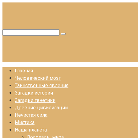
Перейти
к
контенту
Поиск:
Главная
Человеческий мозг
Таинственные явления
Загадки истории
Загадки генетики
Древние цивилизации
Нечистая сила
Мистика
Наша планета
Водопады мира