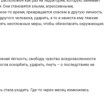
расположен как раз на территории, которую занимает
и. Они становятся злыми, агрессивными,
ое-то время, превращается совсем в другую личность.
угого человека, ударить, а то и нанести ему тяжкие
инять неотложные меры, чтобы обезопасить окружающих.
евная лёгкость, свобода, чувство вседозволенности.
гла оскорбить, ударить, пнуть – о последствиях не
ь стала уходить. Где-то через месяц изменилась