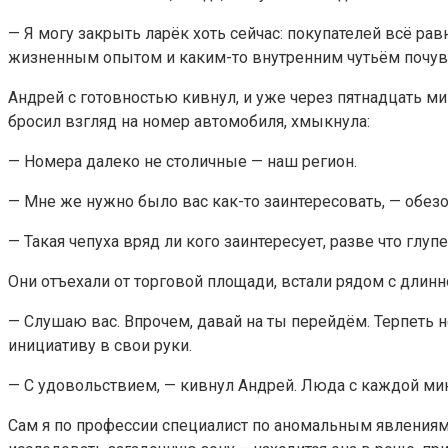
— Я могу закрыть ларёк хоть сейчас: покупателей всё р
жизненным опытом и каким-то внутренним чутьём почувст
Андрей с готовностью кивнул, и уже через пятнадцать м
бросил взгляд на номер автомобиля, хмыкнула:
— Номера далеко не столичные — наш регион.
— Мне же нужно было вас как-то заинтересовать, — обез
— Такая чепуха вряд ли кого заинтересует, разве что гл
Они отъехали от торговой площади, встали рядом с длин
— Слушаю вас. Впрочем, давай на ты перейдём. Терпеть не
инициативу в свои руки.
— С удовольствием, — кивнул Андрей. Люда с каждой мин
Сам я по профессии специалист по аномальным явлениям. 