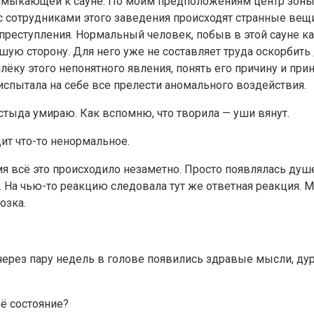
римыкающей к сауне. По моим предположениям центр зоны 
о с сотрудниками этого заведения происходят странные вещ
еступления. Нормальный человек, побыв в этой сауне как
ю сторону. Для него уже не составляет труда оскорбить др
ёку этого непонятного явления, понять его причину и пр
и испытала на себе все прелести аномального воздействия.
 стыда умираю. Как вспомню, что творила — уши вянут.
дит что-то ненормальное.
ремя всё это происходило незаметно. Просто появлялась душ
 На чью-то реакцию следовала тут же ответная реакция. Мо
озка.
 через пару недель в голове появились здравые мысли, дур
оё состояние?