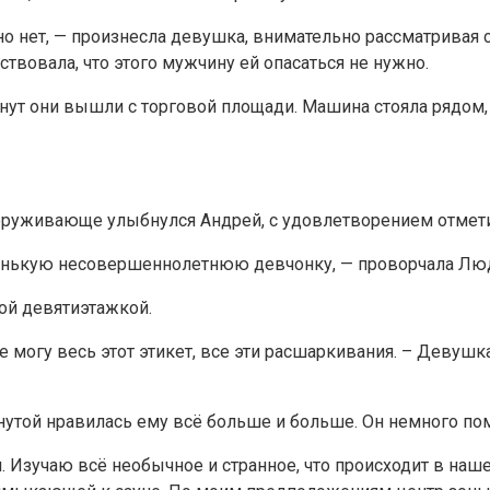
авно нет, — произнесла девушка, внимательно рассматрива
вовала, что этого мужчину ей опасаться не нужно.
инут они вышли с торговой площади. Машина стояла рядом
оруживающе улыбнулся Андрей, с удовлетворением отметив
упенькую несовершеннолетнюю девчонку, — проворчала Люда
ной девятиэтажкой.
 могу весь этот этикет, все эти расшаркивания. – Девушка
утой нравилась ему всё больше и больше. Он немного пом
Изучаю всё необычное и странное, что происходит в нашем