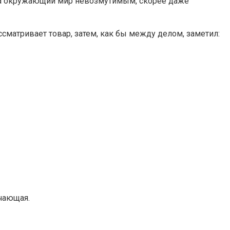
 на окружающий мир невозмутимым, скорее даже
сматривает товар, затем, как бы между делом, заметил:
учающая.