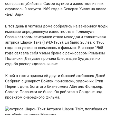
совершать убийства. Самое жуткое и известное из них
случилось 9 августа 1969 года в Беверли Хиллс на вилле
«Бел Эйр».
В тот день в уютном доме собрались на вечеринку люди,
имевшие определённую известность в Голливуде.
Организатором вечеринки стала молодая и талантливая
актриса Шарон Тэйт (1943-1969). Ей было 26 лет, с 1966
года она успешно снималась в фильмах. В январе 1968
года связала себя узами брака с режиссёром Романом
Полански. Девушке прочили блестящее будущее, но
судьба распорядилась иначе.
К ней в гости пришли её друг и бывший любовник Джей
Себринг, сценарист Войтек Фриковски, художник Стив
Перент, дочь богатого бизнесмена Абигаль Фолджер.
Самого Полански не было. Он работал в Лондоне над
проектом очередного фильма.
Актриса Шарон Тэйт, погибшая от
рук убийц из семьи Мэнсона