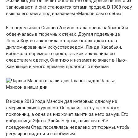
жизни людей. Он пишет абсолютно бездарные песни, а их
записывают, и они становятся хитами продаж. В 1988 году
вышла его книга под названием «Мэнсон сам о себе».
Его подельница Сьюзен Аткинс стала очень набожной и
обвенчалась в тюремных стенах. Другая подельница
Лесли Хоутен закончила в тюрьме колледж и стала
дипломированным искусствоведом. Линда Касабьян,
избежала тюремного срока, так как заключила со
следствием сделку. Она тихо и незаметно живёт в Нью-
Хэмпшире и много времени проводит с внуками.
Так выглядел Чарльз
Мэнсон в наши дни
В конце 2013 года Мэнсон дал интервью одному из
американских журналов. Он заявил, что у него много
поклонниц, а одна из них хочет выйти за него замуж. Его
избранница Эфтон Элейн Бертон, взявшая себе
псевдоним Стар, поселилась недалеко от тюрьмы, чтобы
регулярно видеться с любимым.