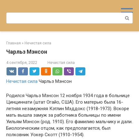
Перейти
к
Поиск:
контенту
Главная
»
Нечистая сила
Чарльз Мэнсон
4 сентября, 2022
Нечистая сила
Нечистая сила
Чарльз Мэнсон
Родился Чарльз Мэнсон 12 ноября 1934 года в больнице
Цинциннати (штат Огайо, США). Его матерью была 16-
летняя незамужняя Кэтлин Мэддокс (1918-1973). Вскоре
мать вышла замуж за работника больницы по имени
Уильям Мэнсон (род. 1910). Его фамилию мальчику и дали.
Биологическим отцом, как предполагается, был
полковник Уокер Скотт (1910-1954).