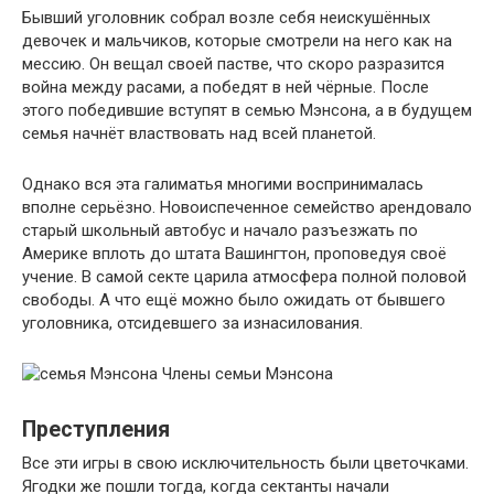
Бывший уголовник собрал возле себя неискушённых
девочек и мальчиков, которые смотрели на него как на
мессию. Он вещал своей пастве, что скоро разразится
война между расами, а победят в ней чёрные. После
этого победившие вступят в семью Мэнсона, а в будущем
семья начнёт властвовать над всей планетой.
Однако вся эта галиматья многими воспринималась
вполне серьёзно. Новоиспеченное семейство арендовало
старый школьный автобус и начало разъезжать по
Америке вплоть до штата Вашингтон, проповедуя своё
учение. В самой секте царила атмосфера полной половой
свободы. А что ещё можно было ожидать от бывшего
уголовника, отсидевшего за изнасилования.
Члены семьи Мэнсона
Преступления
Все эти игры в свою исключительность были цветочками.
Ягодки же пошли тогда, когда сектанты начали