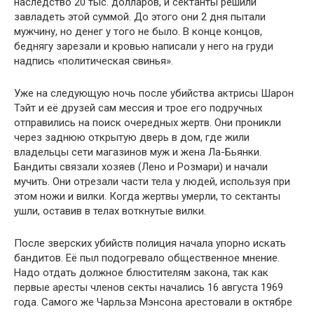
наследство 20 тыс. долларов, и сектанты решили
завладеть этой суммой. До этого они 2 дня пытали
мужчину, но денег у того не было. В конце концов,
беднягу зарезали и кровью написали у него на груди
надпись «политическая свинья».
Уже на следующую ночь после убийства актрисы Шарон
Тэйт и её друзей сам мессия и трое его подручных
отправились на поиск очередных жертв. Они проникли
через заднюю открытую дверь в дом, где жили
владельцы сети магазинов муж и жена Ла-Бьянки.
Бандиты связали хозяев (Лено и Розмари) и начали
мучить. Они отрезали части тела у людей, используя при
этом ножи и вилки. Когда жертвы умерли, то сектанты
ушли, оставив в телах воткнутые вилки.
После зверских убийств полиция начала упорно искать
бандитов. Её пыл подогревало общественное мнение.
Надо отдать должное блюстителям закона, так как
первые аресты членов секты начались 16 августа 1969
года. Самого же Чарльза Мэнсона арестовали в октябре