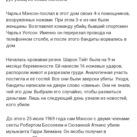
Чарльз Мэнсон послал в этот дом своих 4-х помощников,
вооружённых ножами. При этом 3-е из них были
женщины. Возглавлял команду убийц бывший спортсмен
Чарльз Уотсон. Именно он перерезал провода на
телефонном столбе, и после этого бандиты ворвались в
дом.
Началась кровавая резня. Шарон Тэйт была на 9-м
месяце беременности. Ей нанесли 16 ножевых ударов,
распороли живот и разрезали груди. Аналогичная участь
постигла и её гостей. Все они были зверски убиты. Уходя,
бандиты написали на двери слово «свиньи». Они не знали,
чей это дом. Выбрали его случайно, чтобы разжиться
деньгами. Лишь на следующий день узнали из новостей,
кого убили.
До этого 25 июля 1969 года сам Мэнсон с двумя членами
секты Робертом Босолеем и Сюзанной Аткинс убили
музыканта Гарри Хинмана. Он якобы получил в