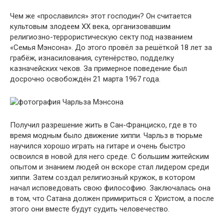
Чем же «прославился» этот господин? Он считается
культовым злодеем XX века, организовавшим
религиозно-террористическую секту под названием
«Семья Мэнсона». До этого провёл за решёткой 18 лет за
грабёж, изнасилования, сутенёрство, подделку
казначейских чеков. За примерное поведение был
досрочно освобождён 21 марта 1967 года.
Получил разрешение жить в Сан-Франциско, где в то
время модным было движение хиппи. Чарльз в тюрьме
научился хорошо играть на гитаре и очень быстро
освоился в новой для него среде. С большим житейским
опытом и знанием людей он вскоре стал лидером среди
хиппи. Затем создал религиозный кружок, в котором
начал исповедовать свою философию. Заключалась она
в том, что Сатана должен примириться с Христом, а после
этого они вместе будут судить человечество.