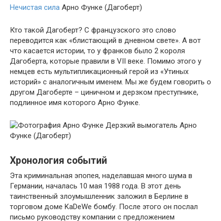
Нечистая сила
Арно Функе (Дагоберт)
Кто такой Дагоберт? С французского это слово
переводится как «блистающий в дневном свете». А вот
что касается истории, то у франков было 2 короля
Дагоберта, которые правили в VII веке. Помимо этого у
немцев есть мультипликационный герой из «Утиных
историй» с аналогичным именем. Мы же будем говорить о
другом Дагоберте – циничном и дерзком преступнике,
подлинное имя которого Арно Функе.
Дерзкий вымогатель Арно
Функе (Дагоберт)
Хронология событий
Эта криминальная эпопея, наделавшая много шума в
Германии, началась 10 мая 1988 года. В этот день
таинственный злоумышленник заложил в Берлине в
торговом доме KaDeWe бомбу. После этого он послал
письмо руководству компании с предложением