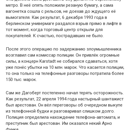
метро. В неё опять положили резаную бумагу, а сама
вагонетка сошла с рельсов, не доехав до ждущего её
вымогателя. Как результат, 6 декабря 1993 года в
берлинском универмаге раздался взрыв прямо в лифте в
тот момент, когда торговый центр открыли для
покупателей. К счастью, пострадавших не было.
После этого операцию по задержанию злоумышленника
возглавил сам комиссар полиции. Он привлёк огромные
силы, а концерн Karstadt не собирался сдаваться, хотя
уже понёс убытки на 10 млн. марок. Что касается полиции,
то она только на телефонные разговоры потратила более
150 тыс. марок.
Сам же Дагоберт постепенно начал терять осторожность.
Как результат, 22 апреля 1994 года настырный шантажист
был арестован. Он вёл переговоры об очередном выкупе
из телефонной будки и разговаривал слишком долго.
Полиция определила нахождение телефона-автомата, и
преступник был арестован. Им оказался некий Арно
Функе.