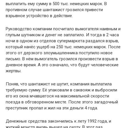
выплатить ему сумму в 500 тыс. немецких марок. В
противном случае шантажист грозился привести
взрывное устройство в действие.
Руководство компании посчитало вымогателя наивным и
глупым шутником и денег не заплатило. И тогда в 2 часа
ночи в одном из отделов супермаркета раздался взрыв,
который нанёс ущерб на 250 тыс. немецких марок. После
этого от дерзкого злоумышленника поступило новое
письмо. В нём вымогатель грозился произвести взрыв в
дневное время. А это означало, что будут человеческие
жертвы.
Поняв, что шантажист не шутит, компания выплатила
требуемую сумму. Её упаковали в саквояж и выбросили
его из окна мчавшегося на максимальной скорости
поезда в обговоренном месте. После этого загадочный
преступник пропал и жил на эти деньги 4 года.
Денежные средства закончились к лету 1992 года, и
жуткий монстр вновь вышел на охоту. В этот раз