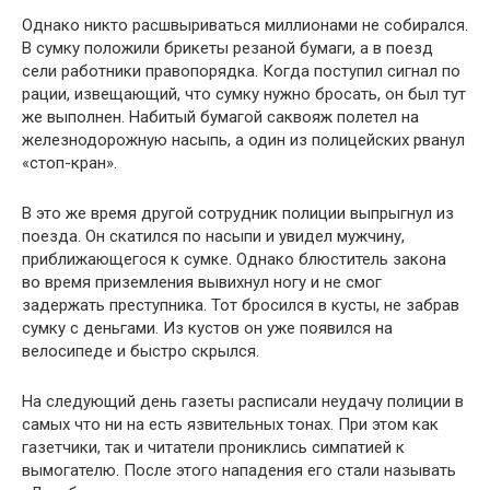
Однако никто расшвыриваться миллионами не собирался.
В сумку положили брикеты резаной бумаги, а в поезд
сели работники правопорядка. Когда поступил сигнал по
рации, извещающий, что сумку нужно бросать, он был тут
же выполнен. Набитый бумагой саквояж полетел на
железнодорожную насыпь, а один из полицейских рванул
«стоп-кран».
В это же время другой сотрудник полиции выпрыгнул из
поезда. Он скатился по насыпи и увидел мужчину,
приближающегося к сумке. Однако блюститель закона
во время приземления вывихнул ногу и не смог
задержать преступника. Тот бросился в кусты, не забрав
сумку с деньгами. Из кустов он уже появился на
велосипеде и быстро скрылся.
На следующий день газеты расписали неудачу полиции в
самых что ни на есть язвительных тонах. При этом как
газетчики, так и читатели прониклись симпатией к
вымогателю. После этого нападения его стали называть