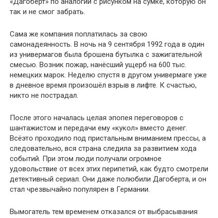
«Дагоберт» по аналогии с рисунком на сумке, которую он
так и не смог забрать.
Сама же компания поплатилась за свою
самонадеянность. В ночь на 9 сентября 1992 года в один
из универмагов была брошена бутылка с зажигательной
смесью. Возник пожар, нанёсший ущерб на 600 тыс.
немецких марок. Неделю спустя в другом универмаге уже
в дневное время произошёл взрыв в лифте. К счастью,
никто не пострадал.
После этого началась целая эпопея переговоров с
шантажистом и передачи ему «кукол» вместо денег.
Всёэто проходило под пристальным вниманием прессы, а
следовательно, вся страна следила за развитием хода
событий. При этом люди получали огромное
удовольствие от всех этих перипетий, как будто смотрели
детективный сериал. Они даже полюбили Дагоберта, и он
стал чрезвычайно популярен в Германии.
Вымогатель тем временем отказался от выбрасывания