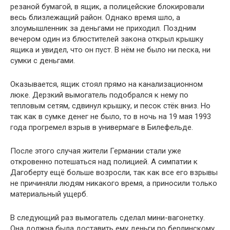
резаной бумагой, в ящик, а полицейские блокировали
весь близлежащий район. Однако время шло, а
злоумышленник за деньгами не приходил. Поздним
вечером один из блюстителей закона открыл крышку
ящика и увидел, что он пуст. В нём не было ни песка, ни
сумки с деньгами.
Оказывается, ящик стоял прямо на канализационном
люке. Дерзкий вымогатель подобрался к нему по
тепловым сетям, сдвинул крышку, и песок стёк вниз. Но
так как в сумке денег не было, то в ночь на 19 мая 1993
года прогремел взрыв в универмаге в Билефельде.
После этого случая жители Германии стали уже
откровенно потешаться над полицией. А симпатии к
Дагоберту ещё больше возросли, так как все его взрывы
не причиняли людям никакого время, а приносили только
материальный ущерб.
В следующий раз вымогатель сделал мини-вагонетку.
Она должна была доставить ему деньги по берлинскому